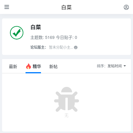
白菜
白菜
主题数: 5169
今日贴子: 0
论坛版主：
暂未分配小主...
最新
精华
新帖
排序：
发帖时间
无