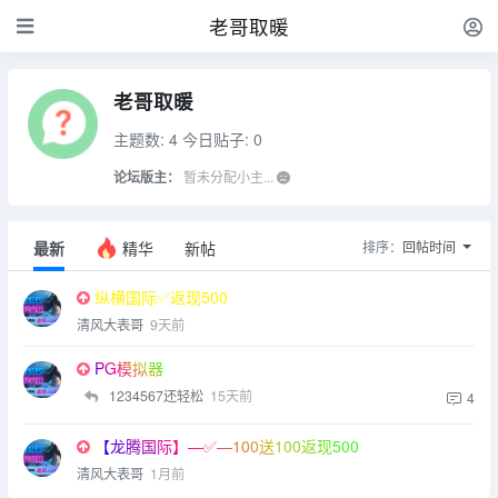
老哥取暖
老哥取暖
主题数: 4
今日贴子: 0
论坛版主：
暂未分配小主...
最新
精华
新帖
排序：
回帖时间
纵横国际✅返现500
清风大表哥
9天前
PG模拟器
1234567还轻松
15天前
4
【龙腾国际】—✅—100送100返现500
清风大表哥
1月前