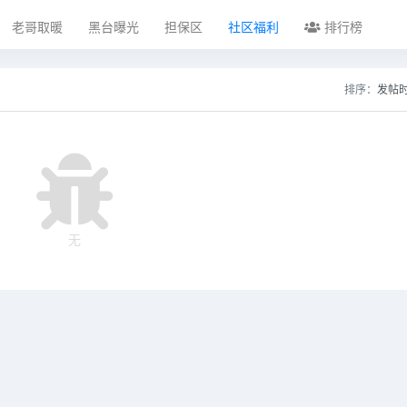
老哥取暖
黑台曝光
担保区
社区福利
排行榜
排序：
发帖
无