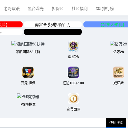
老哥取暖
黑台曝光
担保区
社区福利
排行榜
风险】
南宫全系列担保百万
【加拿大预测】
作
表哥新社区3888口令点此进入
领航国际58扶持
亿万28
南宫28
开元 担保
征途100➕100
威尼斯
PG模拟器
壹号国际
快速搜索