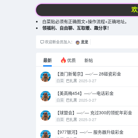
欢迎
白菜贴必须有正确图文+操作流程+正确地址。
领福利、自由聊、互取暖、趣分享！
欢迎新会员加入：
龙龙
最新
新帖
优质
【澳门新葡京】—✅— 28碰瓷彩金
白菜
巴扎黑
2025-3-27
【美高梅454】—✅—电话彩金
白菜
巴扎黑
2025-3-27
【球盟会】—✅— 充过300的领蛇年彩金
白菜
巴扎黑
2025-3-27
【977银河】—✅— 服务器升级彩金