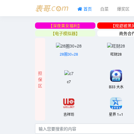
首页
白菜
爆奖区
【深夜美女福利】
【规避被黑
【电子模拟器】
商务合
28圈30+28
旺财28
担
保
c7
区
B33 大水
吉祥坊
星界 1+1