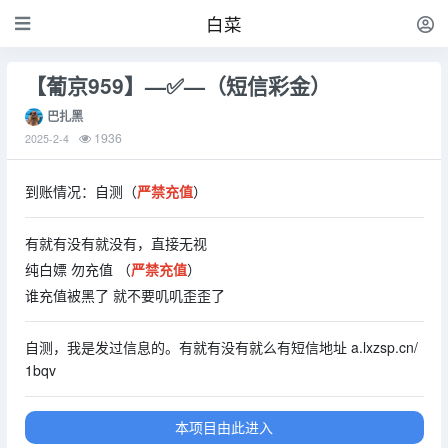
白菜
【葡京959】—✅—（短信彩金）
巴扎黑
1936
2025-2-4
到账情况：自测（
严禁充值
）
有就有没有就没有，直接无视
纯白嫖 勿充值 （
严禁充值
）
谁充值被黑了 就不要叽叽歪歪了
自测，我是发过信息的。有就有没有就么有短信地址 a.lxzsp.cn/
1bqv
本项目由此进入