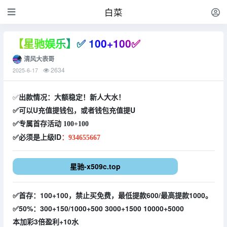
白菜
【星驰娱乐】✅ 100+100✅
清风大表哥
2634
2025-6-17
✅
出款情况：大额稳定！新人大水！
✅可以U充值提钱包，或者钱包充值提U
✅专属首存活动 100+100
✅必须是上级ID
：
934655667
星驰-x509c.top
✅首存：100+100，禁止买免费，最低提款600/最高提款1000。
✅50%：300+150/1000+500 3000+1500 10000+5000
本加彩3倍盈利+10水