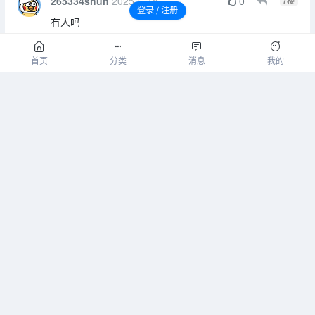
265334shun
2025-6-18
0
7
楼
登录 / 注册
有人吗
7
请先登录后发表评论！
明晚
2025-7-1
0
8
楼
首页
分类
消息
我的
一百下2000
请先登录后发表评论！
登录
注册
返回
小黑屋
| Processed:
0.058
|
SQL:
35
您是第
16851679
位访客
Theme By
表哥社区