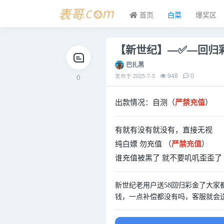
首页
白菜
爆奖区
【新世纪】—✅—回归
巴扎黑
948
0
0
发布于
2025-7-5
出款情况：自测（
严禁充值
）
有就有没有就没有，直接无视
纯白嫖 勿充值 （
严禁充值
）
谁充值被黑了 就不要叽叽歪歪了
新世纪老用户送58回归彩金了大
钱，一点补偿都没有吗，客服就会送58彩