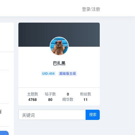
登录/注册
巴扎黑
UID:454
超级版主组
主题数
帖子数
0
粉丝数
4768
80
精华数
11
有
搜索