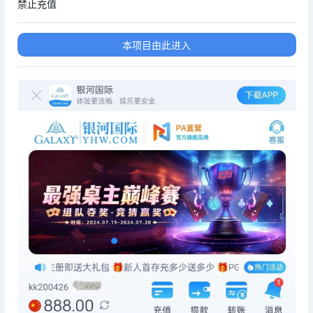
禁止充值
本项目由此进入