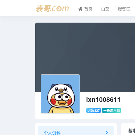
首页
白菜
爆奖区
lxn1008611
UID:327
一级用户组
基
个人资料