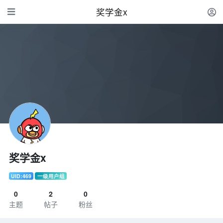
奖学金x
奖学金x
UID:469
一级用户组
0
2
0
主题
帖子
粉丝