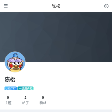
陈松
陈松
UID:777
一级用户组
0
2
0
主题
帖子
粉丝