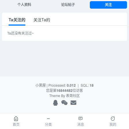
个人资料
论坛帖子
关注
Ta关注的
关注Ta的
Ta还没有关注过~
小黑屋
| Processed:
0.012
|
SQL:
18
您是第
16844482
位访客
Theme By
表哥社区
首页
分类
消息
我的