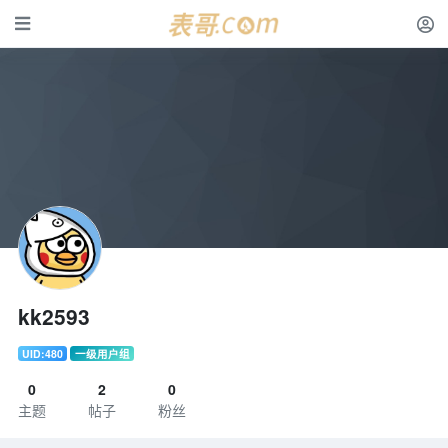
kk2593
UID:480
一级用户组
0
2
0
主题
帖子
粉丝