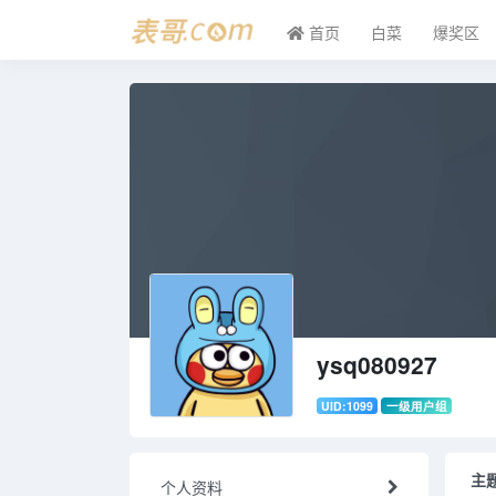
首页
白菜
爆奖区
ysq080927
UID:1099
一级用户组
主
个人资料