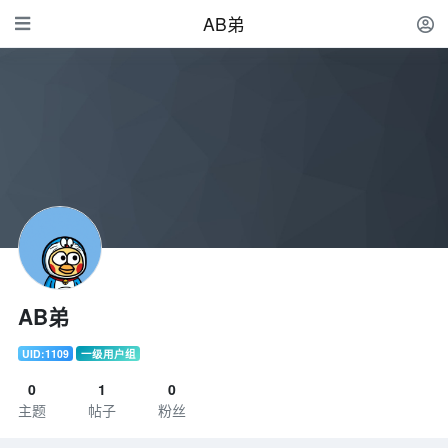
AB弟
AB弟
UID:1109
一级用户组
0
1
0
主题
帖子
粉丝