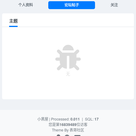
个人资料
论坛帖子
关注
主题
无
小黑屋
| Processed:
0.011
|
SQL:
17
您是第
16839489
位访客
Theme By
表哥社区