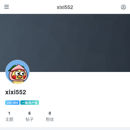
xixi552
xixi552
UID:902
一级用户组
1
6
0
主题
帖子
粉丝