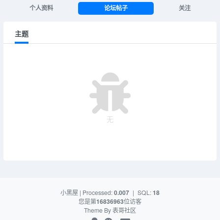
个人资料
论坛帖子
关注
主题
无
小黑屋
| Processed:
0.007
|
SQL:
18
您是第
16836963
位访客
Theme By
表哥社区