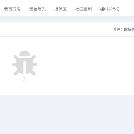
老哥取暖
黑台曝光
担保区
社区福利
排行榜
排序：
回帖
无