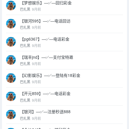
【梦想娱乐】—✅—回归彩金
巴扎黑
9月前
【银河595】—✅—电话回访
巴扎黑
9月前
【pg6367】—✅—电话彩金
巴扎黑
9月前
【瑞丰jnd】—✅—支付宝特邀
巴扎黑
9月前
【幻影娱乐】—✅—登陆有18彩金
巴扎黑
9月前
【开元859】—✅—电话彩金
巴扎黑
9月前
【银河】—✅—注册秒送888
巴扎黑
9月前