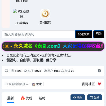
100➕100
壹号国际
PG模拟器
刷新
快速搜索
区 - 永久域名《表哥.com》大家记得保存收藏永
白菜贴必须有正确图文+操作流程+正确地址。
领福利、自由聊、互取暖、趣分享！
主题
5228
帖子
6978
用户
1963
在线
22
表哥社区
欢迎新会员加入：
龙龙
最新
新帖
优质
抽奖
签到