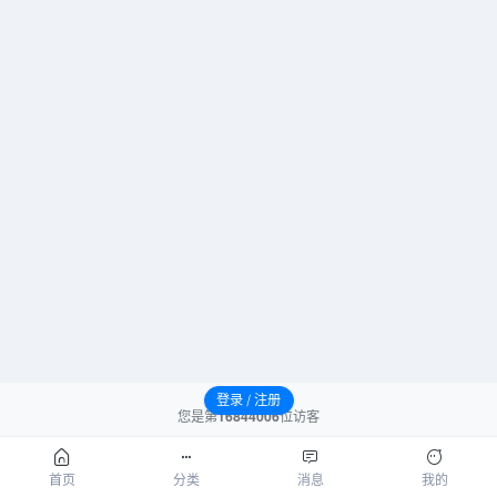
登录 / 注册
您是第
16844006
位访客
请先登录后发表评论！
首页
分类
消息
我的