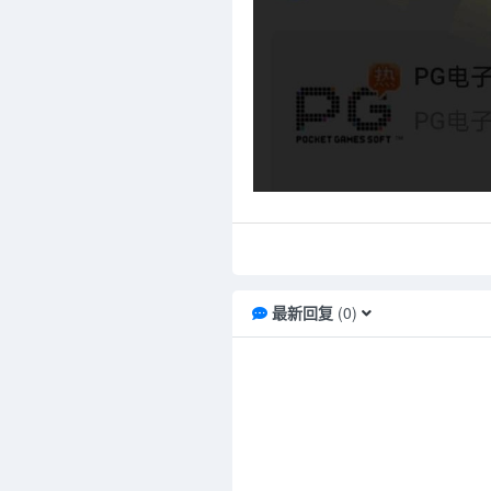
最新回复
(
0
)