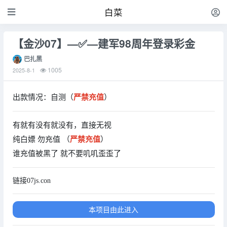
白菜
【金沙07】—✅—建军98周年登录彩金
巴扎黑
1005
2025-8-1
出款情况：自测（
严禁充值
）
有就有没有就没有，直接无视
纯白嫖 勿充值 （
严禁充值
）
谁充值被黑了 就不要叽叽歪歪了
链接07js.con
本项目由此进入