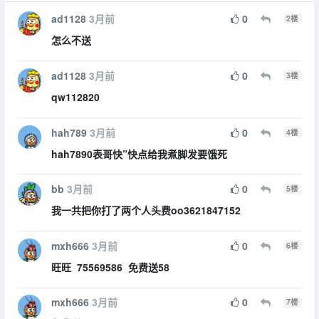
ad1128
3月前
0
2
楼
怎么不送
ad1128
3月前
0
3
楼
qw112820
hah789
3月前
0
4
楼
hah7890表哥快”快点给我煮脚发要饿死
bb
3月前
0
5
楼
我一共把你打了两个人头费oo3621847152
mxh666
3月前
0
6
楼
旺旺 75569586 免费送58
mxh666
3月前
0
7
楼