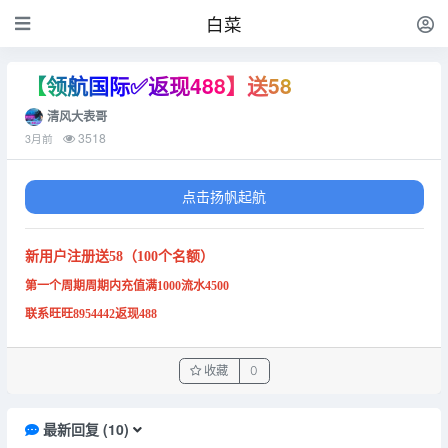
白菜
【领航国际✅返现488】送58
清风大表哥
3518
3月前
点击扬帆起航
新用户注册送58（100个名额）
第一个周期周期内充值满1000流水4500
联系旺旺8954442返现488
收藏
0
最新回复
(
10
)