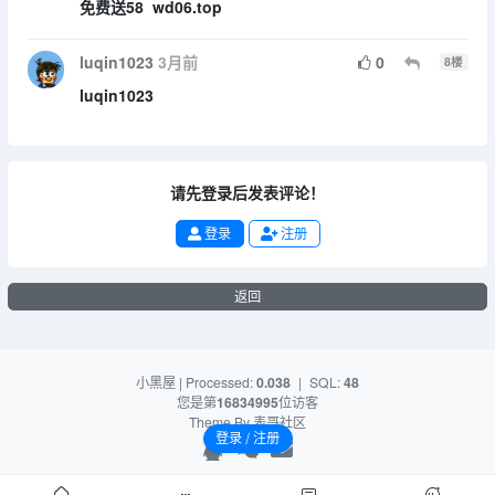
免费送58 wd06.top
luqin1023
3月前
0
8
楼
luqin1023
请先登录后发表评论！
登录
注册
返回
小黑屋
| Processed:
0.038
|
SQL:
48
您是第
16834995
位访客
Theme By
表哥社区
登录 / 注册
10