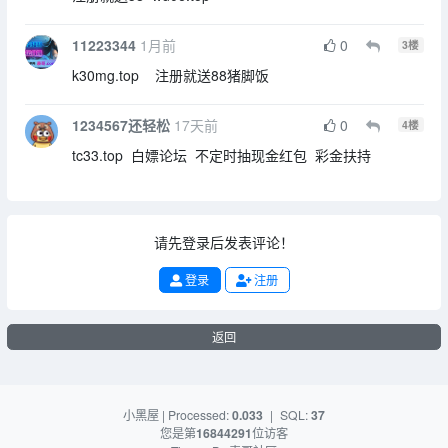
11223344
1月前
0
3
楼
k30mg.top 注册就送88猪脚饭
1234567还轻松
17天前
0
4
楼
tc33.top 白嫖论坛 不定时抽现金红包 彩金扶持
请先登录后发表评论！
登录
注册
返回
小黑屋
| Processed:
0.033
|
SQL:
37
您是第
16844291
位访客