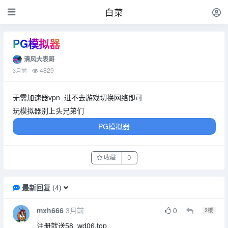
白菜
PG模拟器
清风大表哥
4829
3月前
无需加速器vpn 进不去游戏切换网络即可
玩模拟器别上头兄弟们
PG模拟器
收藏
0
最新回复
(
4
)
mxh666
3月前
0
2
楼
注册就送58 wd06.top