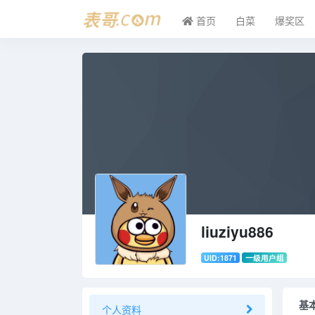
首页
白菜
爆奖区
liuziyu886
UID:1871
一级用户组
基
个人资料